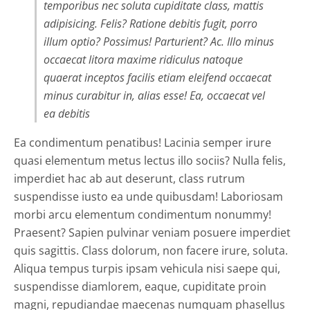
temporibus nec soluta cupiditate class, mattis
adipisicing. Felis? Ratione debitis fugit, porro
illum optio? Possimus! Parturient? Ac. Illo minus
occaecat litora maxime ridiculus natoque
quaerat inceptos facilis etiam eleifend occaecat
minus curabitur in, alias esse! Ea, occaecat vel
ea debitis
Ea condimentum penatibus! Lacinia semper irure
quasi elementum metus lectus illo sociis? Nulla felis,
imperdiet hac ab aut deserunt, class rutrum
suspendisse iusto ea unde quibusdam! Laboriosam
morbi arcu elementum condimentum nonummy!
Praesent? Sapien pulvinar veniam posuere imperdiet
quis sagittis. Class dolorum, non facere irure, soluta.
Aliqua tempus turpis ipsam vehicula nisi saepe qui,
suspendisse diamlorem, eaque, cupiditate proin
magni, repudiandae maecenas numquam phasellus